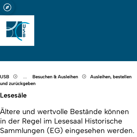
t zu Köln
bliothek Köln
Open quicklink menu
Suche öffnen
Sprachauswahl öffnen
Menü schließen
Menü öffnen
USB
...
Besuchen & Ausleihen
Ausleihen, bestellen
Show remaining breadcrumb items
und zurückgeben
Lesesäle
Ältere und wertvolle Bestände können
in der Regel im Lesesaal Historische
Sammlungen (EG) eingesehen werden.