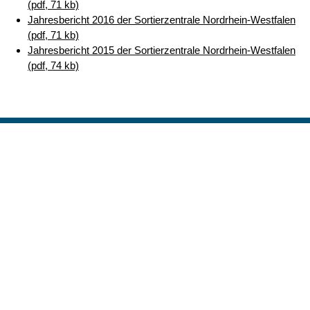
(pdf, 71 kb)
Jahresbericht 2016 der Sortierzentrale Nordrhein-Westfalen
(pdf, 71 kb)
Jahresbericht 2015 der Sortierzentrale Nordrhein-Westfalen
(pdf, 74 kb)
Nach ob
Erstellt am: 3. April 2023 zuletzt geändert am: 7. Juli 2026
Universitäts- und Stadtbibliothek Köln
Zur Startseite
Datenschutz
Kontakt