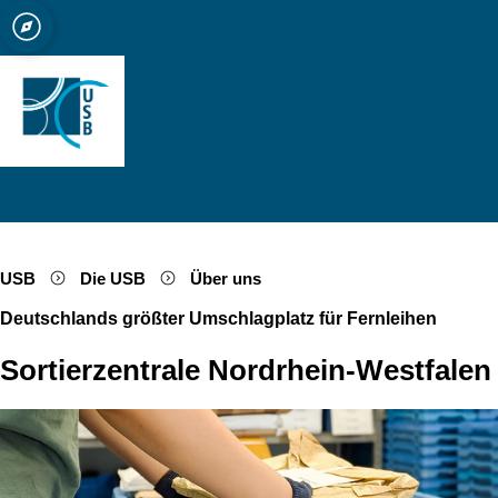
ät zu Köln
bibliothek Köln
Open quicklink menu
Suche öffnen
Sprachauswahl öffnen
Menü schließen
Menü öffnen
USB
Die USB
Über uns
Deutschlands größter Umschlagplatz für Fernleihen
Sortierzentrale Nordrhein-Westfalen