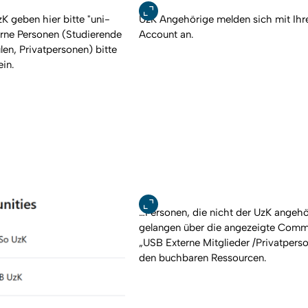
K geben hier bitte "uni-
UzK Angehörige melden sich mit Ih
erne Personen (Studierende
Account an.
en, Privatpersonen) bitte
ein.
…Personen, die nicht der UzK angehö
gelangen über die angezeigte Comm
„USB Externe Mitglieder /Privatpers
den buchbaren Ressourcen.