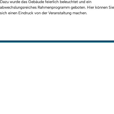
Dazu wurde das Gebäude feierlich beleuchtet und ein
abwechslungsreiches Rahmenprogramm geboten. Hier können Sie
sich einen Eindruck von der Veranstaltung machen.
Nach 
Erstellt am: 6. Januar 2023 zuletzt geändert am: 14. April 2026
Universitäts- und Stadtbibliothek Köln
Zur Startseite
Datenschutz
Kontakt