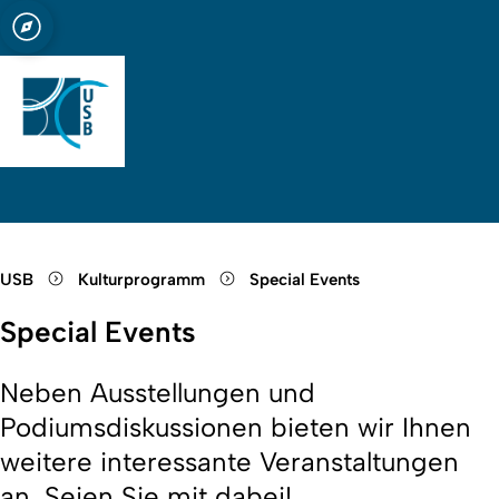
t zu Köln
bliothek Köln
Open quicklink menu
Suche öffnen
Sprachauswahl öffnen
Menü schließen
Menü öffnen
USB
Kulturprogramm
Special Events
Special Events
Neben Ausstellungen und
Podiumsdiskussionen bieten wir Ihnen
weitere interessante Veranstaltungen
an. Seien Sie mit dabei!