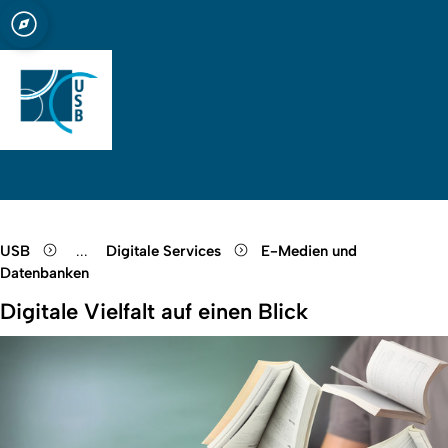
t zu Köln
bliothek Köln
Open quicklink menu
Suche öffnen
Sprachauswahl öffnen
Menü schließen
Menü öffnen
USB
...
Digitale Services
E-Medien und
Show remaining breadcrumb items
Datenbanken
Digitale Vielfalt auf einen Blick