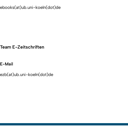
ebooks(at)ub.uni-koeln(dot)de
Team E-Zeitschriften
E-Mail
ezb(at)ub.uni-koeln(dot)de
Nach o
Erstellt am: 9. Januar 2023 zuletzt geändert am: 8. Mai 2026