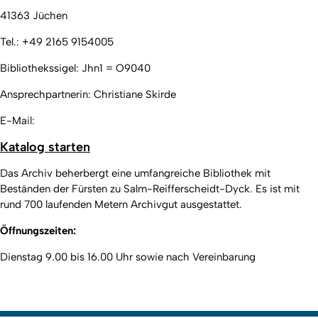
41363 Jüchen
Tel.: +49 2165 9154005
Bibliothekssigel: Jhn1 = O9040
Ansprechpartnerin: Christiane Skirde
E-Mail:
Katalog starten
Das Archiv beherbergt eine umfangreiche Bibliothek mit
Beständen der Fürsten zu Salm-Reifferscheidt-Dyck. Es ist mit
rund 700 laufenden Metern Archivgut ausgestattet.
Öffnungszeiten:
Dienstag 9.00 bis 16.00 Uhr sowie nach Vereinbarung
Nach
Erstellt am: 30. Mai 2023 zuletzt geändert am: 25. Oktober 2023