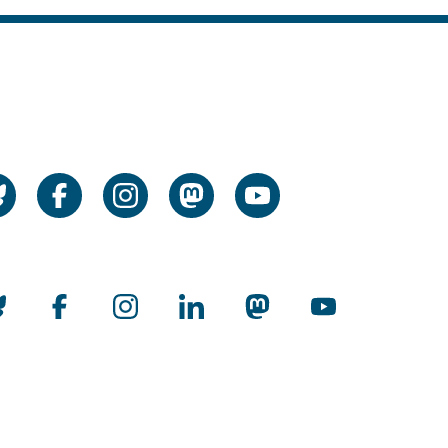
cial Media
cial Media
rnational