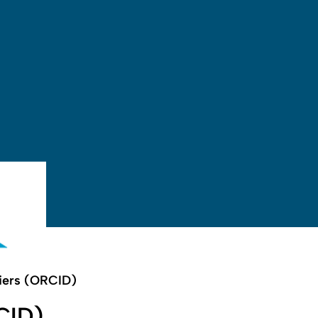
Open search
Open language switch
Close menu
Open menu
fiers (ORCID)
CID)