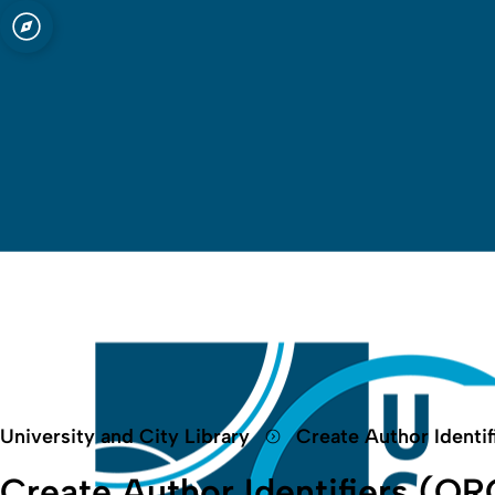
Open quicklink menu
University and City Library
Create Author Identi
Create Author Identifiers (OR