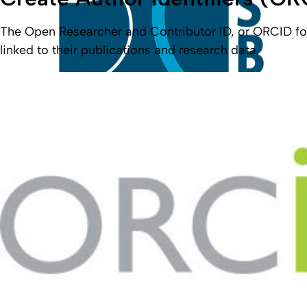
The Open Researcher and Contributor ID, or ORCID for sh
linked to their publications and research data.